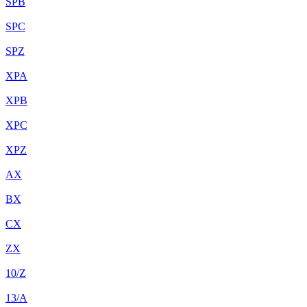
SPB
SPC
SPZ
XPA
XPB
XPC
XPZ
AX
BX
CX
ZX
10/Z
13/A