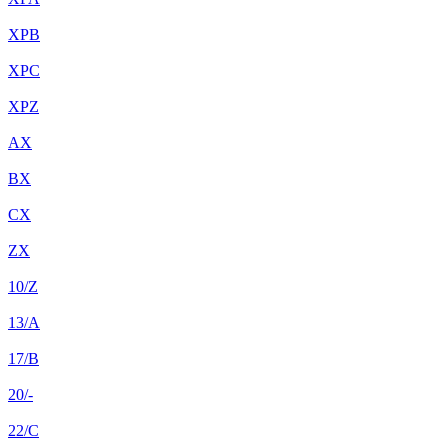
XPB
XPC
XPZ
AX
BX
CX
ZX
10/Z
13/A
17/B
20/-
22/C