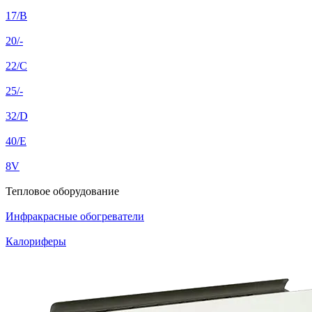
17/B
20/-
22/C
25/-
32/D
40/E
8V
Тепловое оборудование
Инфракрасные обогреватели
Калориферы