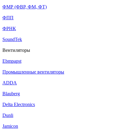
ФМР (ФВР, ФМ, ФТ)
ФПП
ФРНК
SoundTek
Вентиляторы
Ebmpapst
Промышленные вентиляторы
ADDA
Blauberg
Delta Electronics
Dunli
Jamicon