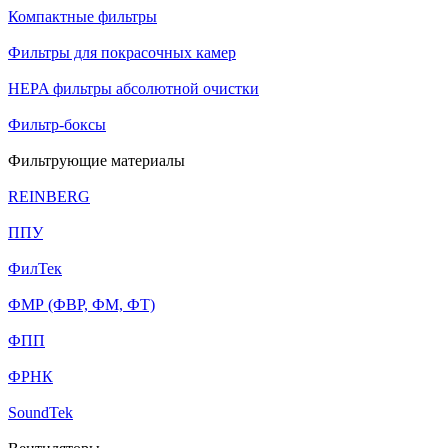
Компактные фильтры
Фильтры для покрасочных камер
HEPA фильтры абсолютной очистки
Фильтр-боксы
Фильтрующие материалы
REINBERG
ППУ
ФилТек
ФМР (ФВР, ФМ, ФТ)
ФПП
ФРНК
SoundTek