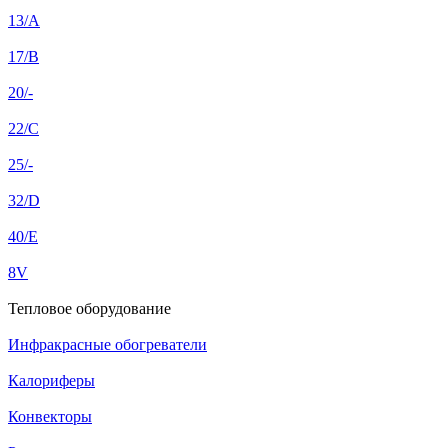
13/A
17/B
20/-
22/C
25/-
32/D
40/E
8V
Тепловое оборудование
Инфракрасные обогреватели
Калориферы
Конвекторы