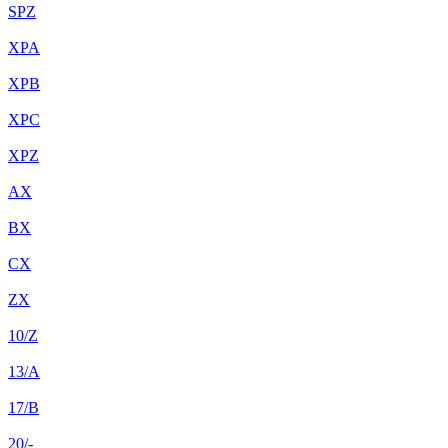
SPZ
XPA
XPB
XPC
XPZ
AX
BX
CX
ZX
10/Z
13/A
17/B
20/-