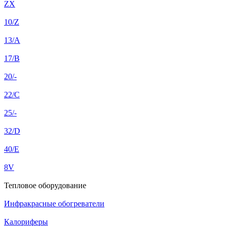
ZX
10/Z
13/A
17/B
20/-
22/C
25/-
32/D
40/E
8V
Тепловое оборудование
Инфракрасные обогреватели
Калориферы