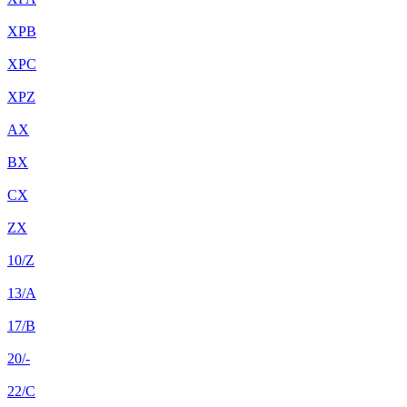
XPB
XPC
XPZ
AX
BX
CX
ZX
10/Z
13/A
17/B
20/-
22/C