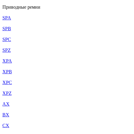
Приводные ремни
SPA
SPB
SPC
SPZ
XPA
XPB
XPC
XPZ
AX
BX
CX