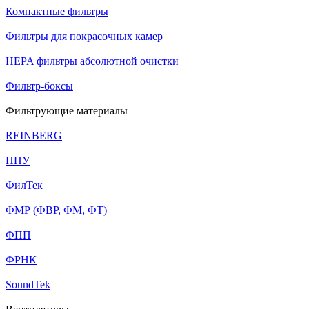
Компактные фильтры
Фильтры для покрасочных камер
HEPA фильтры абсолютной очистки
Фильтр-боксы
Фильтрующие материалы
REINBERG
ППУ
ФилТек
ФМР (ФВР, ФМ, ФТ)
ФПП
ФРНК
SoundTek