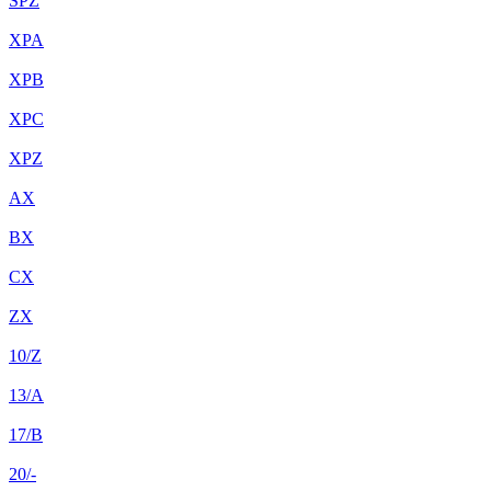
SPZ
XPA
XPB
XPC
XPZ
AX
BX
CX
ZX
10/Z
13/A
17/B
20/-