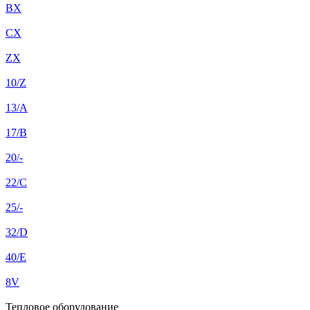
BX
CX
ZX
10/Z
13/A
17/B
20/-
22/C
25/-
32/D
40/E
8V
Тепловое оборудование