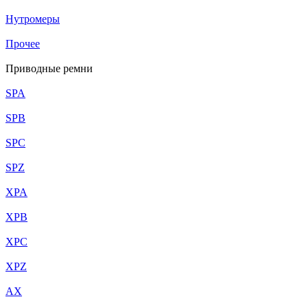
Нутромеры
Прочее
Приводные ремни
SPA
SPB
SPC
SPZ
XPA
XPB
XPC
XPZ
AX