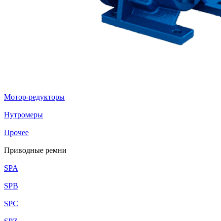
Мотор-редукторы
Нутромеры
Прочее
Приводные ремни
SPA
SPB
SPC