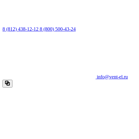
8 (812) 438-12-12
8 (800) 500-43-24
info@vent-el.ru