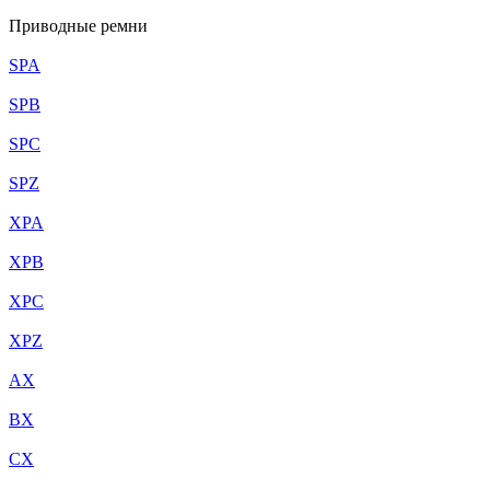
Приводные ремни
SPA
SPB
SPC
SPZ
XPA
XPB
XPC
XPZ
AX
BX
CX