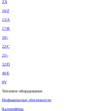
ZX
10/Z
13/A
17/B
20/-
22/C
25/-
32/D
40/E
8V
Тепловое оборудование
Инфракрасные обогреватели
Калориферы