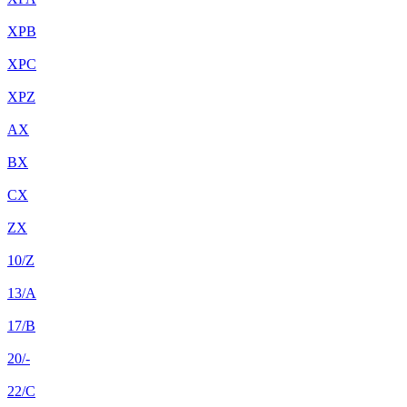
XPB
XPC
XPZ
AX
BX
CX
ZX
10/Z
13/A
17/B
20/-
22/C