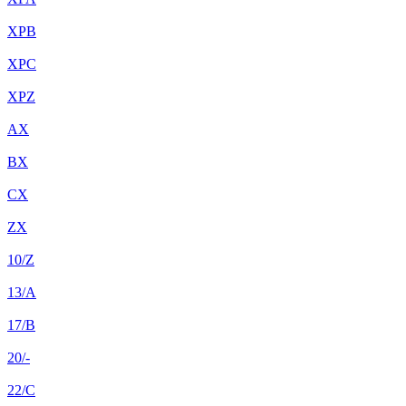
XPB
XPC
XPZ
AX
BX
CX
ZX
10/Z
13/A
17/B
20/-
22/C