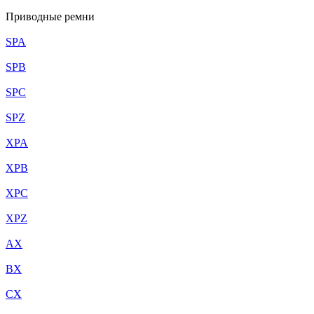
Приводные ремни
SPA
SPB
SPC
SPZ
XPA
XPB
XPC
XPZ
AX
BX
CX