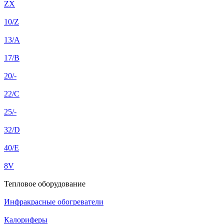
ZX
10/Z
13/A
17/B
20/-
22/C
25/-
32/D
40/E
8V
Тепловое оборудование
Инфракрасные обогреватели
Калориферы