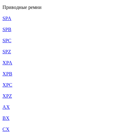
Приводные ремни
SPA
SPB
SPC
SPZ
XPA
XPB
XPC
XPZ
AX
BX
CX