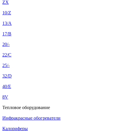
ZX
10/Z
13/A
17/B
20/-
22/C
25/-
32/D
40/E
8V
Тепловое оборудование
Инфракрасные обогреватели
Калориферы