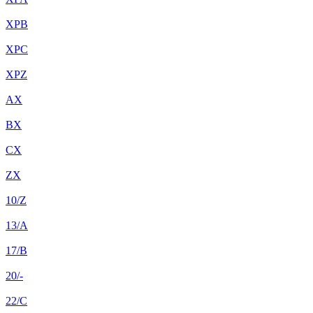
XPB
XPC
XPZ
AX
BX
CX
ZX
10/Z
13/A
17/B
20/-
22/C