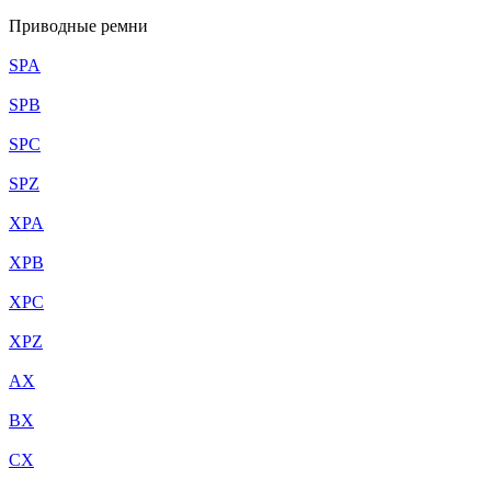
Приводные ремни
SPA
SPB
SPC
SPZ
XPA
XPB
XPC
XPZ
AX
BX
CX