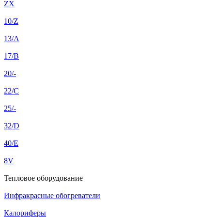
ZX
10/Z
13/A
17/B
20/-
22/C
25/-
32/D
40/E
8V
Тепловое оборудование
Инфракрасные обогреватели
Калориферы