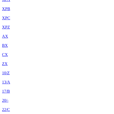
XPB
XPC
XPZ
AX
BX
CX
ZX
10/Z
13/A
17/B
20/-
22/C