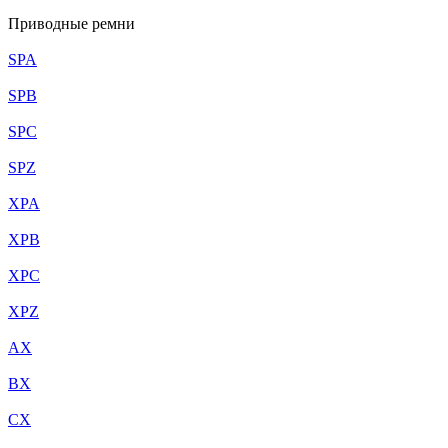
Приводные ремни
SPA
SPB
SPC
SPZ
XPA
XPB
XPC
XPZ
AX
BX
CX