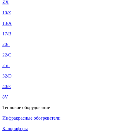
ZX
10/Z
13/A
17/B
20/-
22/C
25/-
32/D
40/E
8V
Тепловое оборудование
Инфракрасные обогреватели
Калориферы