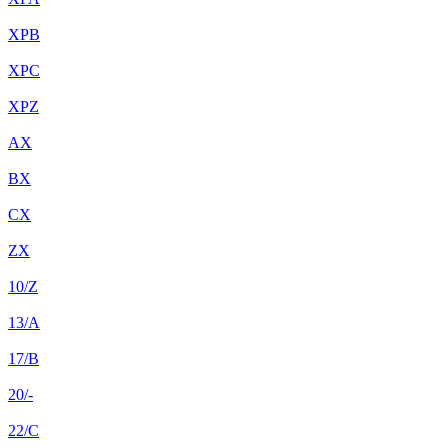
XPB
XPC
XPZ
AX
BX
CX
ZX
10/Z
13/A
17/B
20/-
22/C