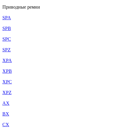
Приводные ремни
SPA
SPB
SPC
SPZ
XPA
XPB
XPC
XPZ
AX
BX
CX