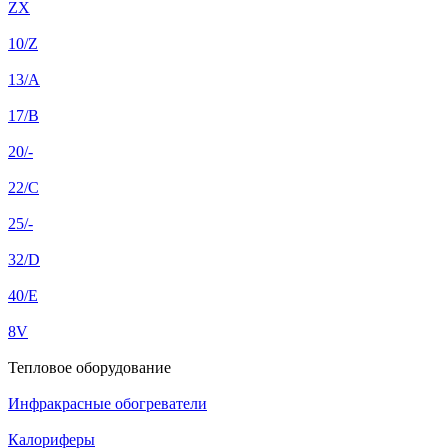
ZX
10/Z
13/A
17/B
20/-
22/C
25/-
32/D
40/E
8V
Тепловое оборудование
Инфракрасные обогреватели
Калориферы