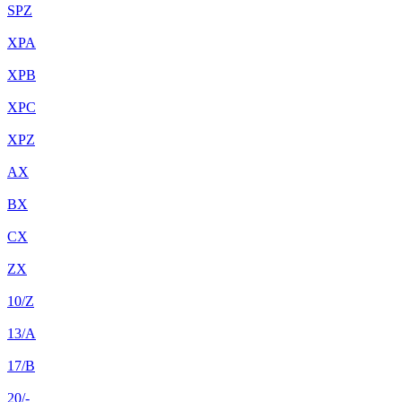
SPZ
XPA
XPB
XPC
XPZ
AX
BX
CX
ZX
10/Z
13/A
17/B
20/-