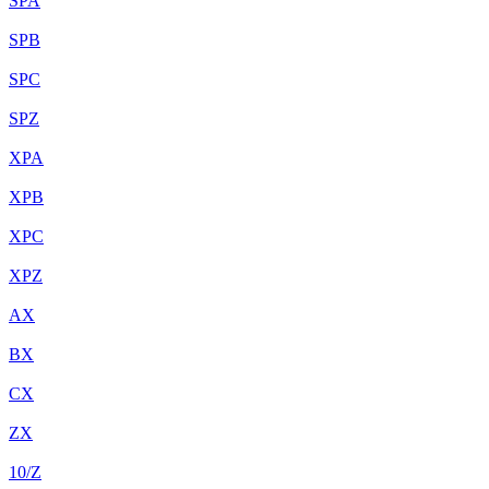
SPA
SPB
SPC
SPZ
XPA
XPB
XPC
XPZ
AX
BX
CX
ZX
10/Z