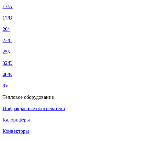
13/A
17/B
20/-
22/C
25/-
32/D
40/E
8V
Тепловое оборудование
Инфракрасные обогреватели
Калориферы
Конвекторы