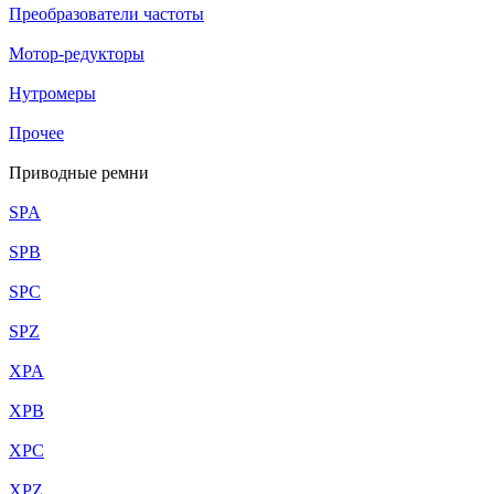
Преобразователи частоты
Мотор-редукторы
Нутромеры
Прочее
Приводные ремни
SPA
SPB
SPC
SPZ
XPA
XPB
XPC
XPZ