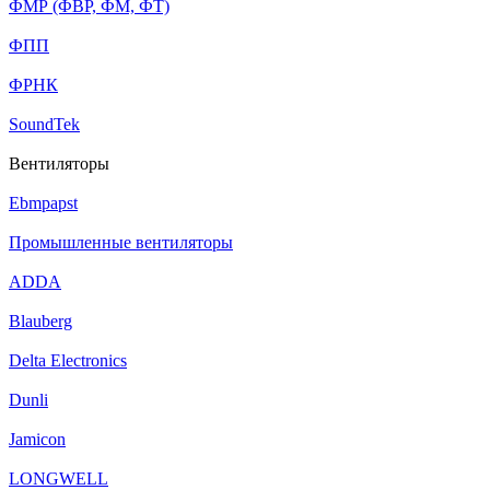
ФМР (ФВР, ФМ, ФТ)
ФПП
ФРНК
SoundTek
Вентиляторы
Ebmpapst
Промышленные вентиляторы
ADDA
Blauberg
Delta Electronics
Dunli
Jamicon
LONGWELL