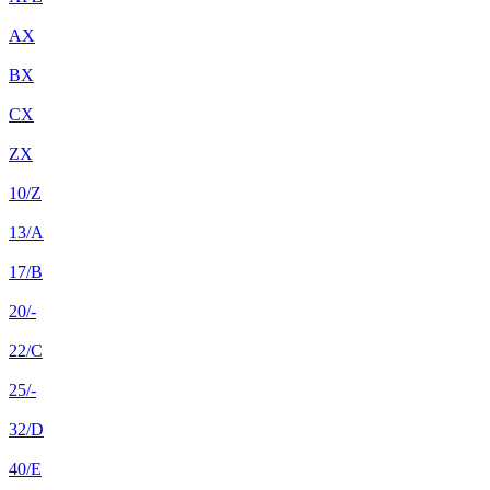
AX
BX
CX
ZX
10/Z
13/A
17/B
20/-
22/C
25/-
32/D
40/E