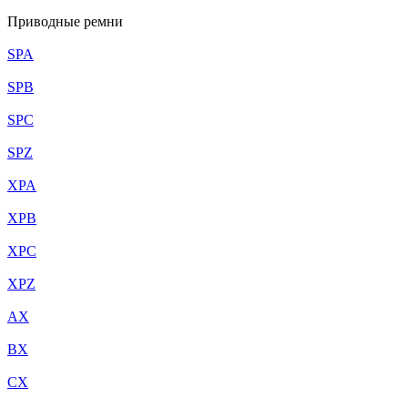
Приводные ремни
SPA
SPB
SPC
SPZ
XPA
XPB
XPC
XPZ
AX
BX
CX