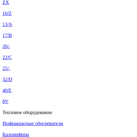
ZX
10/Z
13/A
17/B
20/-
22/C
25/-
32/D
40/E
8V
Тепловое оборудование
Инфракрасные обогреватели
Калориферы