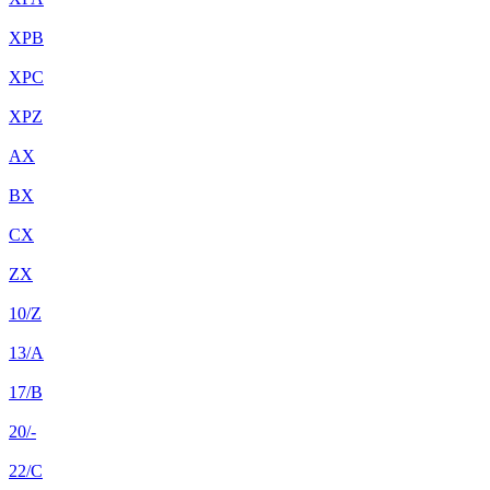
XPB
XPC
XPZ
AX
BX
CX
ZX
10/Z
13/A
17/B
20/-
22/C