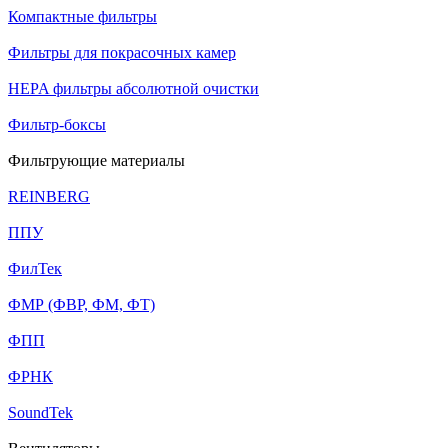
Компактные фильтры
Фильтры для покрасочных камер
HEPA фильтры абсолютной очистки
Фильтр-боксы
Фильтрующие материалы
REINBERG
ППУ
ФилТек
ФМР (ФВР, ФМ, ФТ)
ФПП
ФРНК
SoundTek