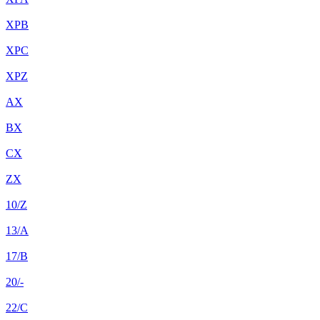
XPB
XPC
XPZ
AX
BX
CX
ZX
10/Z
13/A
17/B
20/-
22/C