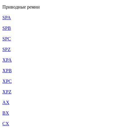
Приводные ремни
SPA
SPB
SPC
SPZ
XPA
XPB
XPC
XPZ
AX
BX
CX