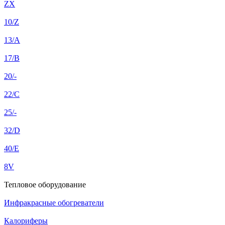
ZX
10/Z
13/A
17/B
20/-
22/C
25/-
32/D
40/E
8V
Тепловое оборудование
Инфракрасные обогреватели
Калориферы