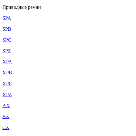
Приводные ремни
SPA
SPB
SPC
SPZ
XPA
XPB
XPC
XPZ
AX
BX
CX