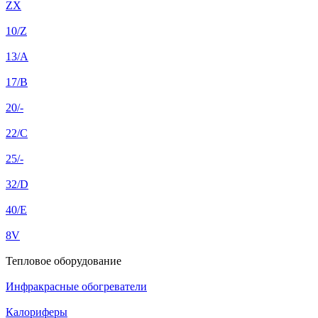
ZX
10/Z
13/A
17/B
20/-
22/C
25/-
32/D
40/E
8V
Тепловое оборудование
Инфракрасные обогреватели
Калориферы