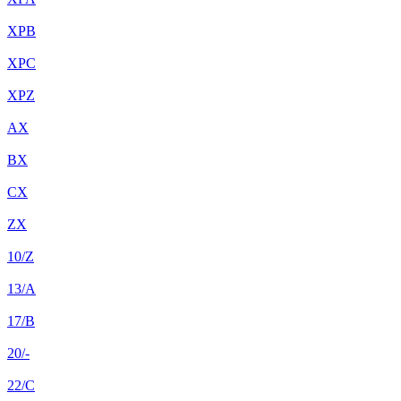
XPB
XPC
XPZ
AX
BX
CX
ZX
10/Z
13/A
17/B
20/-
22/C