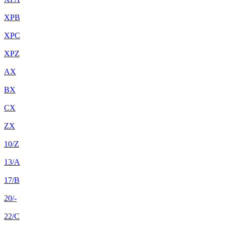
XPB
XPC
XPZ
AX
BX
CX
ZX
10/Z
13/A
17/B
20/-
22/C