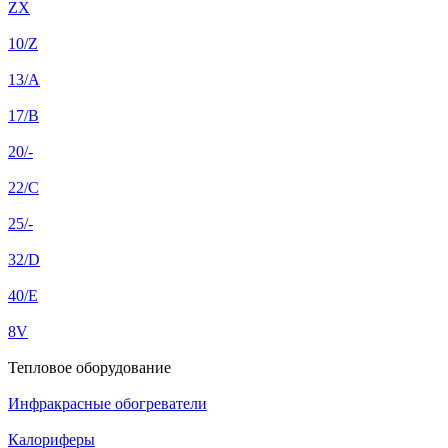
ZX
10/Z
13/A
17/B
20/-
22/C
25/-
32/D
40/E
8V
Тепловое оборудование
Инфракрасные обогреватели
Калориферы