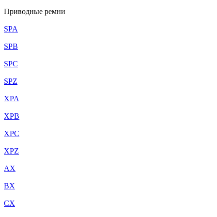
Приводные ремни
SPA
SPB
SPC
SPZ
XPA
XPB
XPC
XPZ
AX
BX
CX