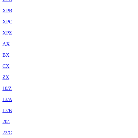
XPB
XPC
XPZ
AX
BX
CX
ZX
10/Z
13/A
17/B
20/-
22/C