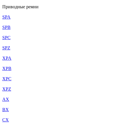
Приводные ремни
SPA
SPB
SPC
SPZ
XPA
XPB
XPC
XPZ
AX
BX
CX