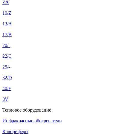
ZX
10/Z
13/A
17/B
20/-
22/C
25/-
32/D
40/E
8V
Тепловое оборудование
Инфракрасные обогреватели
Калориферы