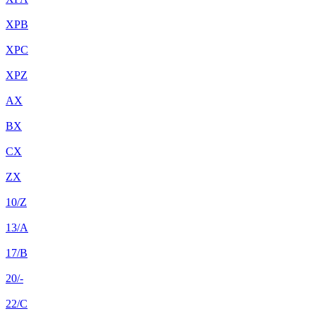
XPB
XPC
XPZ
AX
BX
CX
ZX
10/Z
13/A
17/B
20/-
22/C