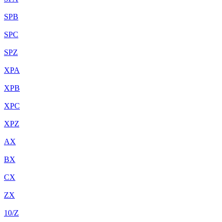
SPB
SPC
SPZ
XPA
XPB
XPC
XPZ
AX
BX
CX
ZX
10/Z