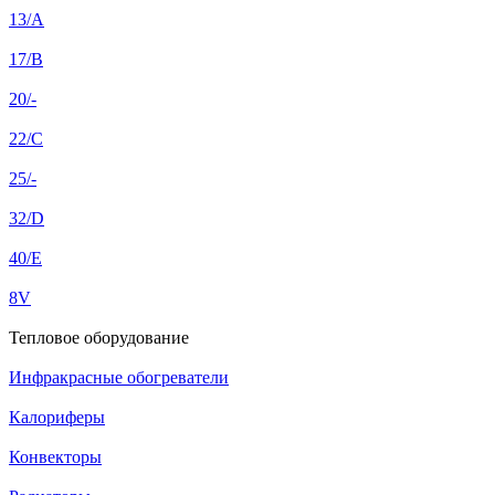
13/A
17/B
20/-
22/C
25/-
32/D
40/E
8V
Тепловое оборудование
Инфракрасные обогреватели
Калориферы
Конвекторы