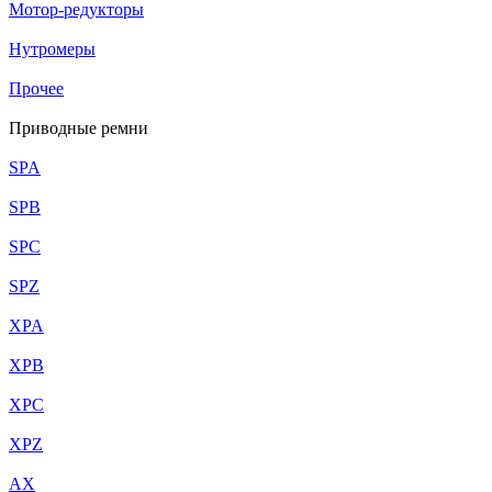
Мотор-редукторы
Нутромеры
Прочее
Приводные ремни
SPA
SPB
SPC
SPZ
XPA
XPB
XPC
XPZ
AX