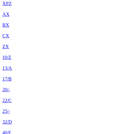
XPZ
AX
BX
CX
ZX
10/Z
13/A
17/B
20/-
22/C
25/-
32/D
40/E