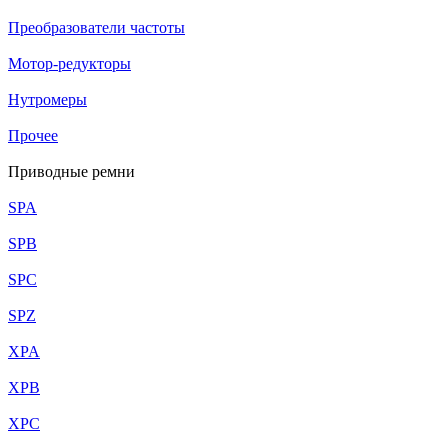
Преобразователи частоты
Мотор-редукторы
Нутромеры
Прочее
Приводные ремни
SPA
SPB
SPC
SPZ
XPA
XPB
XPC