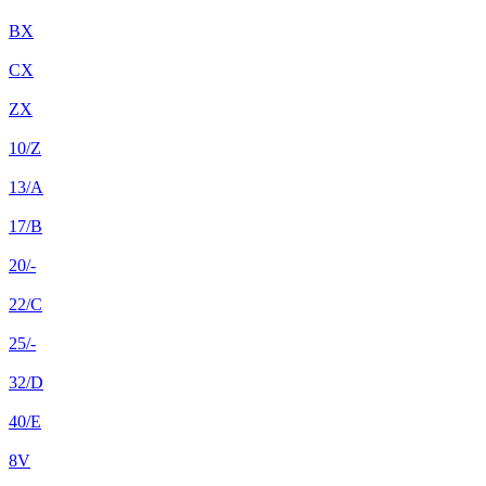
BX
CX
ZX
10/Z
13/A
17/B
20/-
22/C
25/-
32/D
40/E
8V