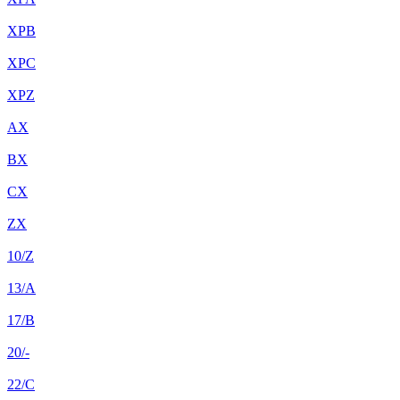
XPB
XPC
XPZ
AX
BX
CX
ZX
10/Z
13/A
17/B
20/-
22/C