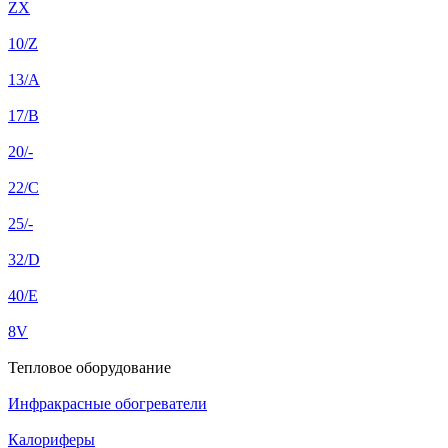
ZX
10/Z
13/A
17/B
20/-
22/C
25/-
32/D
40/E
8V
Тепловое оборудование
Инфракрасные обогреватели
Калориферы