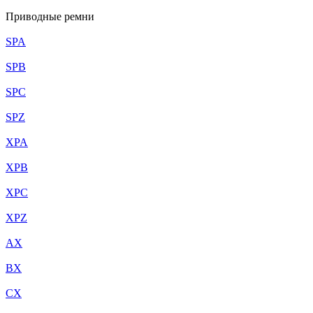
Приводные ремни
SPA
SPB
SPC
SPZ
XPA
XPB
XPC
XPZ
AX
BX
CX