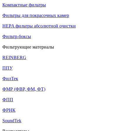
Компактные фильтры
Фильтры для покрасочных камер
HEPA фильтры абсолютной очистки
Фильтр-боксы
Фильтрующие материалы
REINBERG
ППУ
ФилТек
ФМР (ФВР, ФМ, ФТ)
ФПП
ФРНК
SoundTek