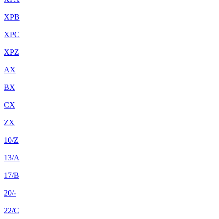
XPB
XPC
XPZ
AX
BX
CX
ZX
10/Z
13/A
17/B
20/-
22/C