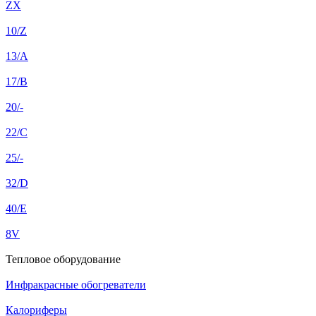
ZX
10/Z
13/A
17/B
20/-
22/C
25/-
32/D
40/E
8V
Тепловое оборудование
Инфракрасные обогреватели
Калориферы