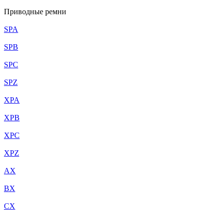
Приводные ремни
SPA
SPB
SPC
SPZ
XPA
XPB
XPC
XPZ
AX
BX
CX