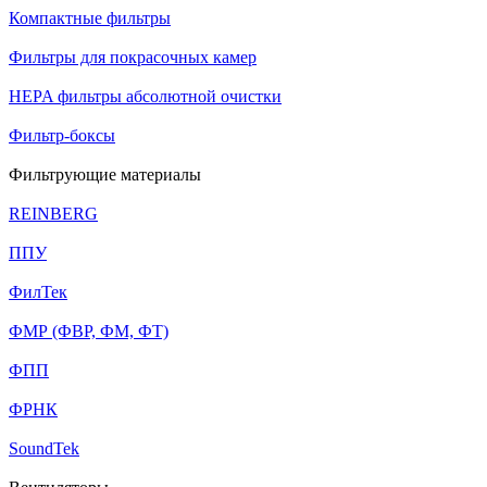
Компактные фильтры
Фильтры для покрасочных камер
HEPA фильтры абсолютной очистки
Фильтр-боксы
Фильтрующие материалы
REINBERG
ППУ
ФилТек
ФМР (ФВР, ФМ, ФТ)
ФПП
ФРНК
SoundTek