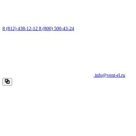
8 (812) 438-12-12
8 (800) 500-43-24
info@vent-el.ru