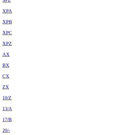
SPZ
XPA
XPB
XPC
XPZ
AX
BX
CX
ZX
10/Z
13/A
17/B
20/-