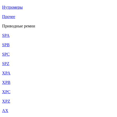
Нутромеры
Прочее
Приводные ремни
SPA
SPB
SPC
SPZ
XPA
XPB
XPC
XPZ
AX