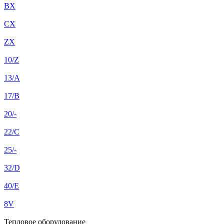
BX
CX
ZX
10/Z
13/A
17/B
20/-
22/C
25/-
32/D
40/E
8V
Тепловое оборудование