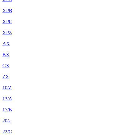
XPB
XPC
XPZ
AX
BX
CX
ZX
10/Z
13/A
17/B
20/-
22/C