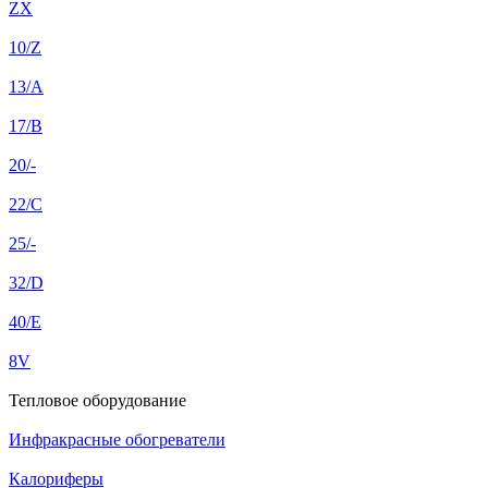
ZX
10/Z
13/A
17/B
20/-
22/C
25/-
32/D
40/E
8V
Тепловое оборудование
Инфракрасные обогреватели
Калориферы