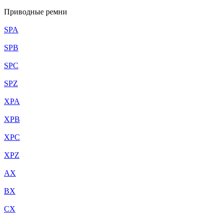
Приводные ремни
SPA
SPB
SPC
SPZ
XPA
XPB
XPC
XPZ
AX
BX
CX