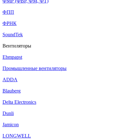
ФМР (ФВР, ФМ, ФТ)
ФПП
ФРНК
SoundTek
Вентиляторы
Ebmpapst
Промышленные вентиляторы
ADDA
Blauberg
Delta Electronics
Dunli
Jamicon
LONGWELL