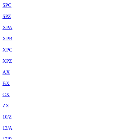
SPC
SPZ
XPA
XPB
XPC
XPZ
AX
BX
CX
ZX
10/Z
13/A