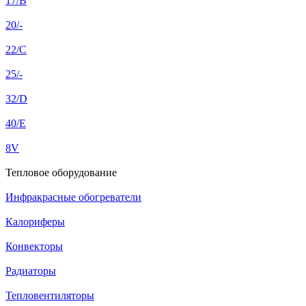
17/B
20/-
22/C
25/-
32/D
40/E
8V
Тепловое оборудование
Инфракрасные обогреватели
Калориферы
Конвекторы
Радиаторы
Тепловентиляторы