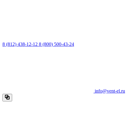
8 (812) 438-12-12
8 (800) 500-43-24
info@vent-el.ru