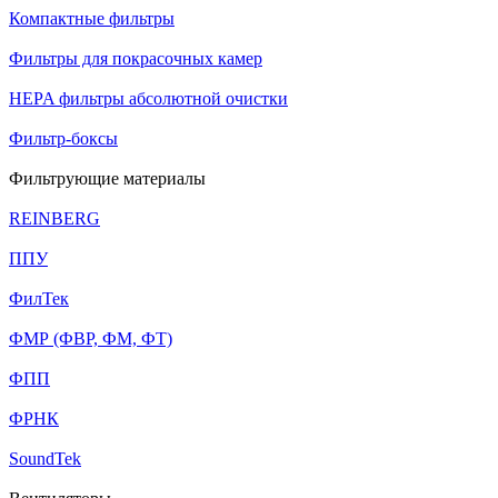
Компактные фильтры
Фильтры для покрасочных камер
HEPA фильтры абсолютной очистки
Фильтр-боксы
Фильтрующие материалы
REINBERG
ППУ
ФилТек
ФМР (ФВР, ФМ, ФТ)
ФПП
ФРНК
SoundTek