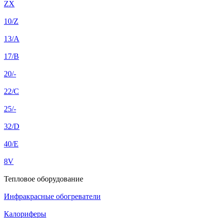
ZX
10/Z
13/A
17/B
20/-
22/C
25/-
32/D
40/E
8V
Тепловое оборудование
Инфракрасные обогреватели
Калориферы