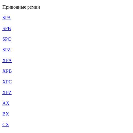
Приводные ремни
SPA
SPB
SPC
SPZ
XPA
XPB
XPC
XPZ
AX
BX
CX