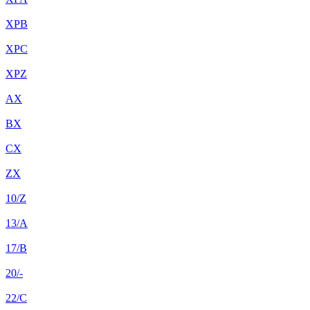
XPB
XPC
XPZ
AX
BX
CX
ZX
10/Z
13/A
17/B
20/-
22/C