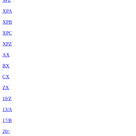
SPZ
XPA
XPB
XPC
XPZ
AX
BX
CX
ZX
10/Z
13/A
17/B
20/-