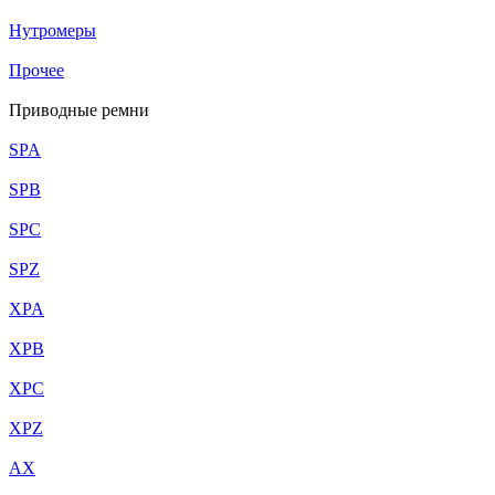
Нутромеры
Прочее
Приводные ремни
SPA
SPB
SPC
SPZ
XPA
XPB
XPC
XPZ
AX