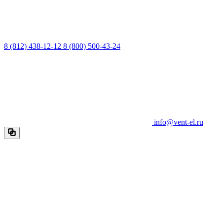
8 (812) 438-12-12
8 (800) 500-43-24
info@vent-el.ru