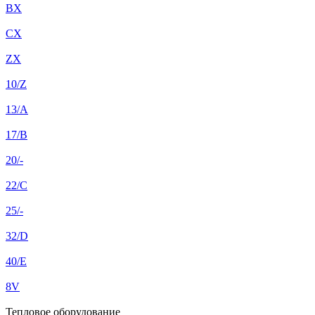
BX
CX
ZX
10/Z
13/A
17/B
20/-
22/C
25/-
32/D
40/E
8V
Тепловое оборудование