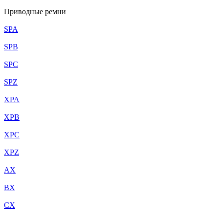
Приводные ремни
SPA
SPB
SPC
SPZ
XPA
XPB
XPC
XPZ
AX
BX
CX