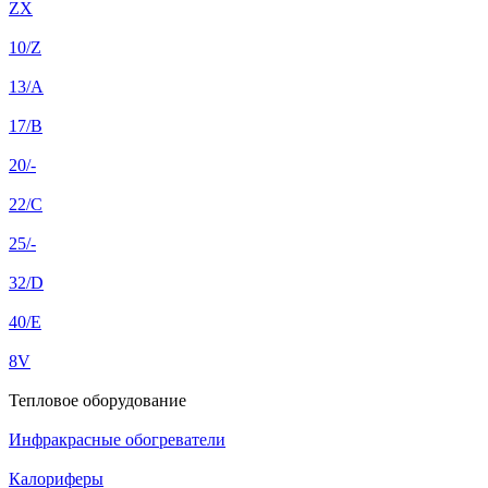
ZX
10/Z
13/A
17/B
20/-
22/C
25/-
32/D
40/E
8V
Тепловое оборудование
Инфракрасные обогреватели
Калориферы