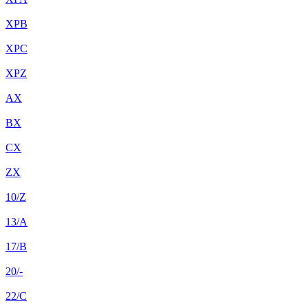
XPB
XPC
XPZ
AX
BX
CX
ZX
10/Z
13/A
17/B
20/-
22/C