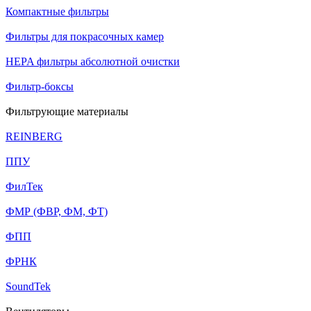
Компактные фильтры
Фильтры для покрасочных камер
HEPA фильтры абсолютной очистки
Фильтр-боксы
Фильтрующие материалы
REINBERG
ППУ
ФилТек
ФМР (ФВР, ФМ, ФТ)
ФПП
ФРНК
SoundTek