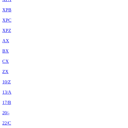
XPB
XPC
XPZ
AX
BX
CX
ZX
10/Z
13/A
17/B
20/-
22/C