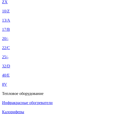
ZX
10/Z
13/A
17/B
20/-
22/C
25/-
32/D
40/E
8V
Тепловое оборудование
Инфракрасные обогреватели
Калориферы