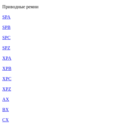
Приводные ремни
SPA
SPB
SPC
SPZ
XPA
XPB
XPC
XPZ
AX
BX
CX