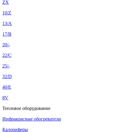
ZX
10/Z
13/A
17/B
20/-
22/C
25/-
32/D
40/E
8V
Тепловое оборудование
Инфракрасные обогреватели
Калориферы