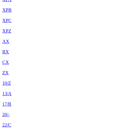
XPB
XPC
XPZ
AX
BX
CX
ZX
10/Z
13/A
17/B
20/-
22/C