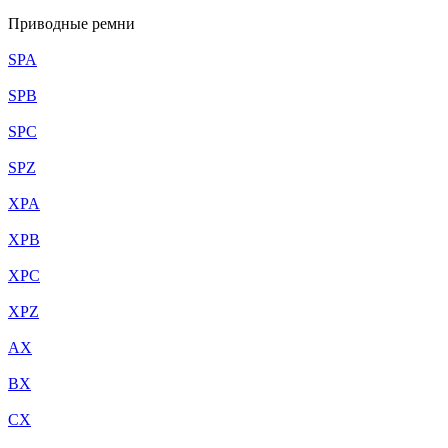
Приводные ремни
SPA
SPB
SPC
SPZ
XPA
XPB
XPC
XPZ
AX
BX
CX