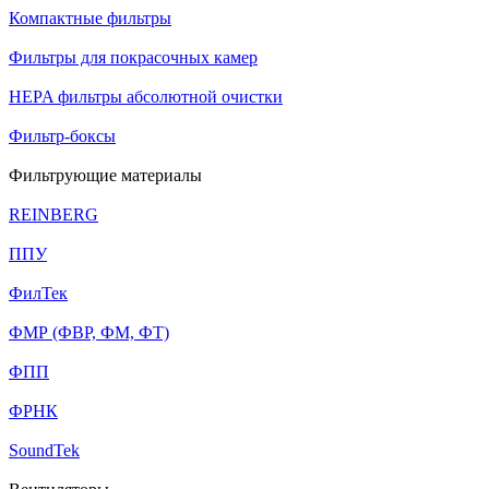
Компактные фильтры
Фильтры для покрасочных камер
HEPA фильтры абсолютной очистки
Фильтр-боксы
Фильтрующие материалы
REINBERG
ППУ
ФилТек
ФМР (ФВР, ФМ, ФТ)
ФПП
ФРНК
SoundTek