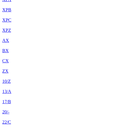
XPB
XPC
XPZ
AX
BX
CX
ZX
10/Z
13/A
17/B
20/-
22/C