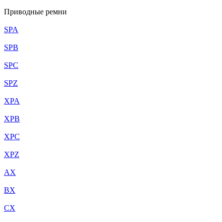
Приводные ремни
SPA
SPB
SPC
SPZ
XPA
XPB
XPC
XPZ
AX
BX
CX