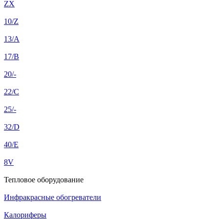
ZX
10/Z
13/A
17/B
20/-
22/C
25/-
32/D
40/E
8V
Тепловое оборудование
Инфракрасные обогреватели
Калориферы