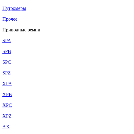
Нутромеры
Прочее
Приводные ремни
SPA
SPB
SPC
SPZ
XPA
XPB
XPC
XPZ
AX