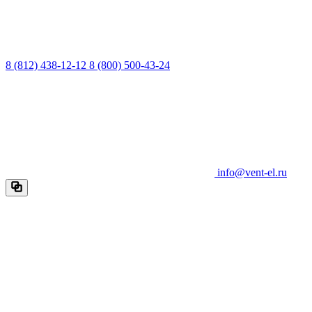
8 (812) 438-12-12
8 (800) 500-43-24
info@vent-el.ru