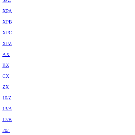
SPZ
XPA
XPB
XPC
XPZ
AX
BX
CX
ZX
10/Z
13/A
17/B
20/-