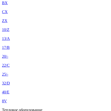
BX
CX
ZX
10/Z
13/A
17/B
20/-
22/C
25/-
32/D
40/E
8V
Тепловое оборудование