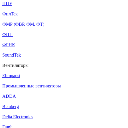
ППУ
ФилТек
ФМР (ФВР, ФМ, ФТ)
ФПП
ФРНК
SoundTek
Вентиляторы
Ebmpapst
Промышленные вентиляторы
ADDA
Blauberg
Delta Electronics
Dunli