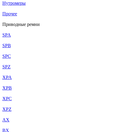
Нутромеры
Прочее
Приводные ремни
SPA
SPB
SPC
SPZ
XPA
XPB
XPC
XPZ
AX
BX