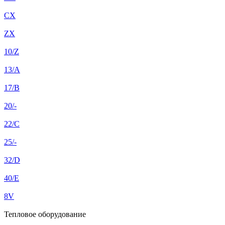
CX
ZX
10/Z
13/A
17/B
20/-
22/C
25/-
32/D
40/E
8V
Тепловое оборудование