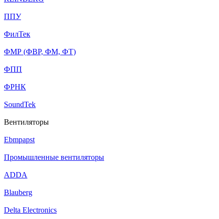
ППУ
ФилТек
ФМР (ФВР, ФМ, ФТ)
ФПП
ФРНК
SoundTek
Вентиляторы
Ebmpapst
Промышленные вентиляторы
ADDA
Blauberg
Delta Electronics