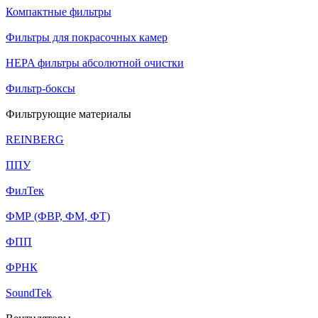
Компактные фильтры
Фильтры для покрасочных камер
HEPA фильтры абсолютной очистки
Фильтр-боксы
Фильтрующие материалы
REINBERG
ППУ
ФилТек
ФМР (ФВР, ФМ, ФТ)
ФПП
ФРНК
SoundTek