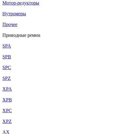
Мотор-редукторы
Нутромеры
Прочее
Приводные ремни
SPA
SPB
SPC
SPZ
XPA
XPB
XPC
XPZ
AX