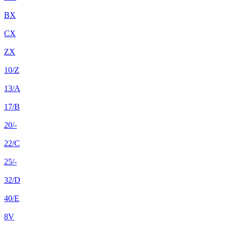
BX
CX
ZX
10/Z
13/A
17/B
20/-
22/C
25/-
32/D
40/E
8V