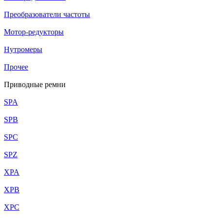
Преобразователи частоты
Мотор-редукторы
Нутромеры
Прочее
Приводные ремни
SPA
SPB
SPC
SPZ
XPA
XPB
XPC