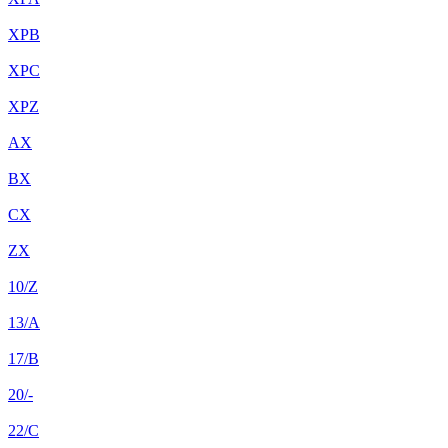
XPB
XPC
XPZ
AX
BX
CX
ZX
10/Z
13/A
17/B
20/-
22/C