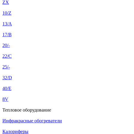
ZX
10/Z
13/A
17/B
20/-
22/C
25/-
32/D
40/E
8V
Тепловое оборудование
Инфракрасные обогреватели
Калориферы