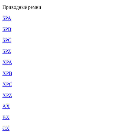
Приводные ремни
SPA
SPB
SPC
SPZ
XPA
XPB
XPC
XPZ
AX
BX
CX