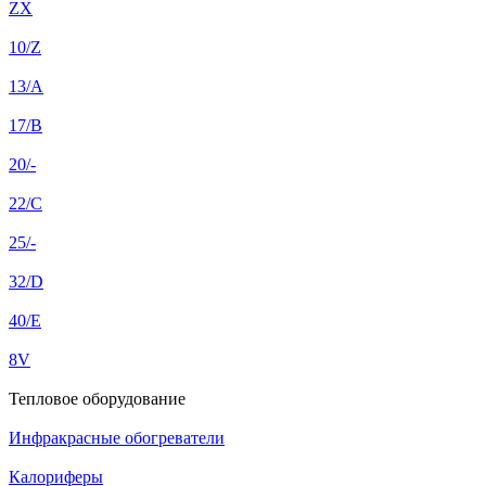
ZX
10/Z
13/A
17/B
20/-
22/C
25/-
32/D
40/E
8V
Тепловое оборудование
Инфракрасные обогреватели
Калориферы