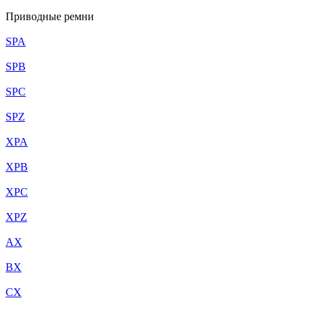
Приводные ремни
SPA
SPB
SPC
SPZ
XPA
XPB
XPC
XPZ
AX
BX
CX