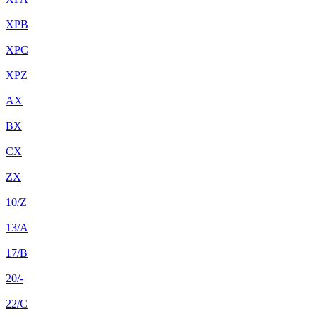
XPB
XPC
XPZ
AX
BX
CX
ZX
10/Z
13/A
17/B
20/-
22/C