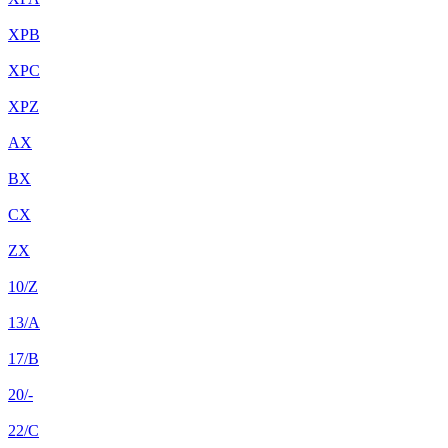
XPB
XPC
XPZ
AX
BX
CX
ZX
10/Z
13/A
17/B
20/-
22/C