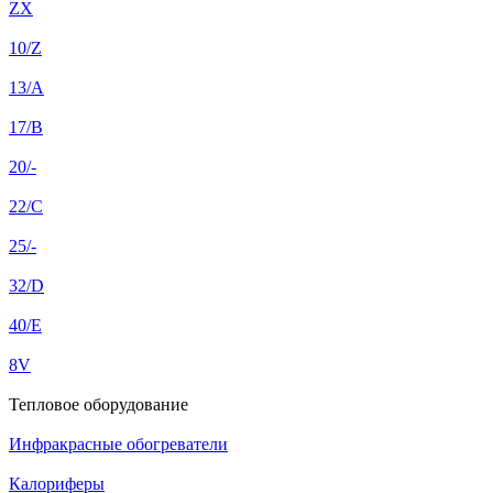
ZX
10/Z
13/A
17/B
20/-
22/C
25/-
32/D
40/E
8V
Тепловое оборудование
Инфракрасные обогреватели
Калориферы