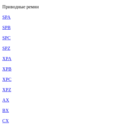
Приводные ремни
SPA
SPB
SPC
SPZ
XPA
XPB
XPC
XPZ
AX
BX
CX