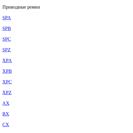
Приводные ремни
SPA
SPB
SPC
SPZ
XPA
XPB
XPC
XPZ
AX
BX
CX