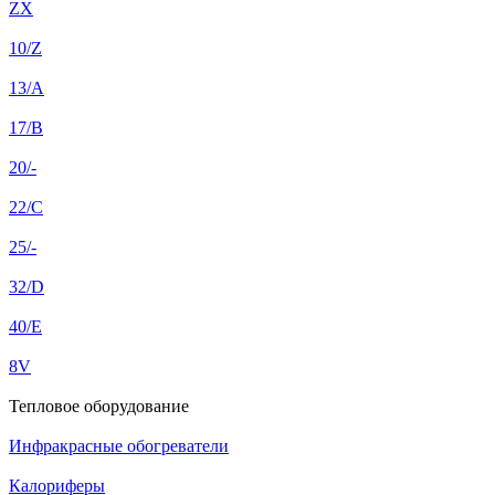
ZX
10/Z
13/A
17/B
20/-
22/C
25/-
32/D
40/E
8V
Тепловое оборудование
Инфракрасные обогреватели
Калориферы