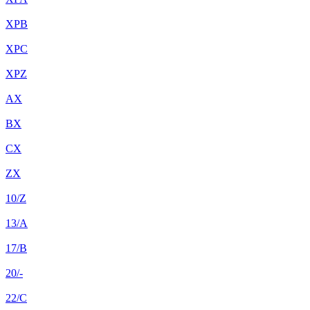
XPB
XPC
XPZ
AX
BX
CX
ZX
10/Z
13/A
17/B
20/-
22/C