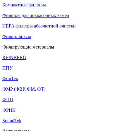
Компактные фильтры
Фильтры для покрасочных камер
HEPA фильтры абсолютной очистки
Фильтр-боксы
Фильтрующие материалы
REINBERG
ППУ
ФилТек
ФМР (ФВР, ФМ, ФТ)
ФПП
ФРНК
SoundTek