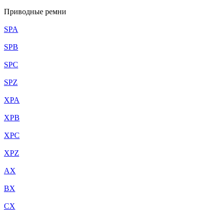
Приводные ремни
SPA
SPB
SPC
SPZ
XPA
XPB
XPC
XPZ
AX
BX
CX