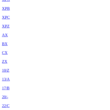
XPB
XPC
XPZ
AX
BX
CX
ZX
10/Z
13/A
17/B
20/-
22/C