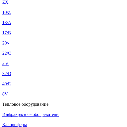
ZX
10/Z
13/A
17/B
20/-
22/C
25/-
32/D
40/E
8V
Тепловое оборудование
Инфракрасные обогреватели
Калориферы