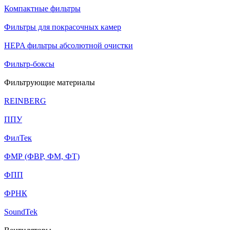
Компактные фильтры
Фильтры для покрасочных камер
HEPA фильтры абсолютной очистки
Фильтр-боксы
Фильтрующие материалы
REINBERG
ППУ
ФилТек
ФМР (ФВР, ФМ, ФТ)
ФПП
ФРНК
SoundTek